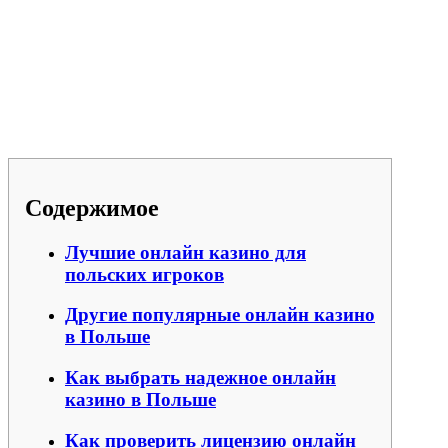
Содержимое
Лучшие онлайн казино для
польских игроков
Другие популярные онлайн казино
в Польше
Как выбрать надежное онлайн
казино в Польше
Как проверить лицензию онлайн