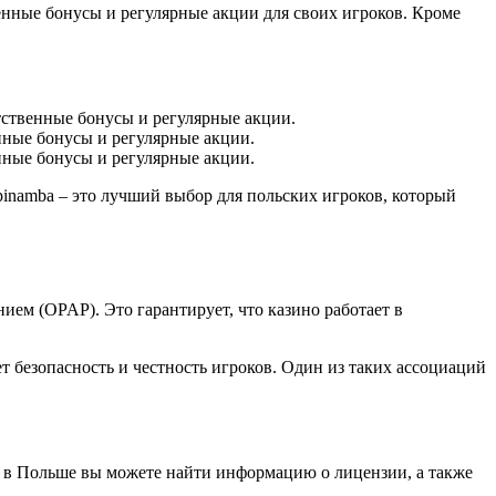
венные бонусы и регулярные акции для своих игроков. Кроме
етственные бонусы и регулярные акции.
енные бонусы и регулярные акции.
енные бонусы и регулярные акции.
pinamba – это лучший выбор для польских игроков, который
ем (OPAP). Это гарантирует, что казино работает в
т безопасность и честность игроков. Один из таких ассоциаций
 в Польше вы можете найти информацию о лицензии, а также