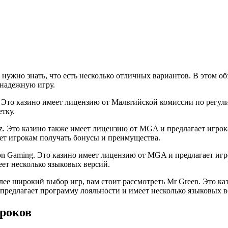
м нужно знать, что есть несколько отличных вариантов. В этом 
надежную игру.
. Это казино имеет лицензию от Мальтийской комиссии по регу
етку.
 Это казино также имеет лицензию от MGA и предлагает игрокам
яет игрокам получать бонусы и преимущества.
n Gaming. Это казино имеет лицензию от MGA и предлагает игро
еет несколько языковых версий.
лее широкий выбор игр, вам стоит рассмотреть Mr Green. Это к
 предлагает программу лояльности и имеет несколько языковых в
гроков