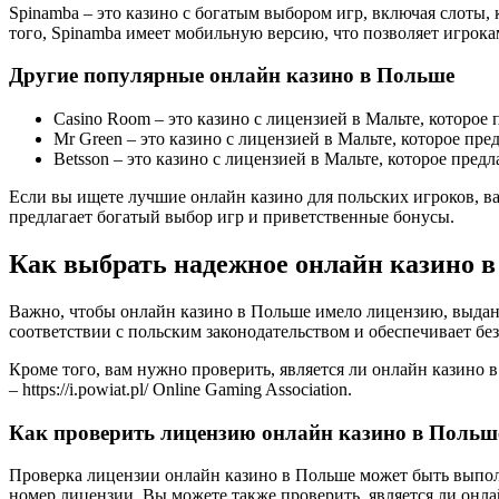
Spinamba – это казино с богатым выбором игр, включая слоты,
того, Spinamba имеет мобильную версию, что позволяет игрока
Другие популярные онлайн казино в Польше
Casino Room – это казино с лицензией в Мальте, которое
Mr Green – это казино с лицензией в Мальте, которое пр
Betsson – это казино с лицензией в Мальте, которое пре
Если вы ищете лучшие онлайн казино для польских игроков, в
предлагает богатый выбор игр и приветственные бонусы.
Как выбрать надежное онлайн казино 
Важно, чтобы онлайн казино в Польше имело лицензию, выдана
соответствии с польским законодательством и обеспечивает без
Кроме того, вам нужно проверить, является ли онлайн казино 
– https://i.powiat.pl/ Online Gaming Association.
Как проверить лицензию онлайн казино в Польш
Проверка лицензии онлайн казино в Польше может быть выпол
номер лицензии. Вы можете также проверить, является ли онл