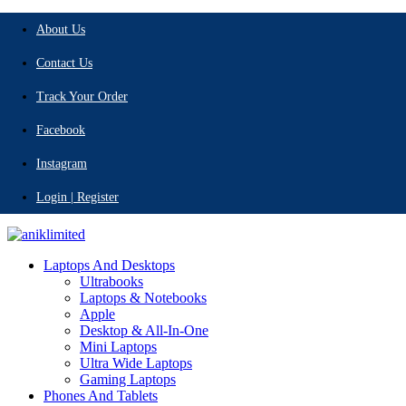
Skip
Skip
About Us
to
to
navigation
content
Contact Us
Track Your Order
Facebook
Instagram
Login | Register
Laptops And Desktops
Ultrabooks
Laptops & Notebooks
Apple
Desktop & All-In-One
Mini Laptops
Ultra Wide Laptops
Gaming Laptops
Phones And Tablets