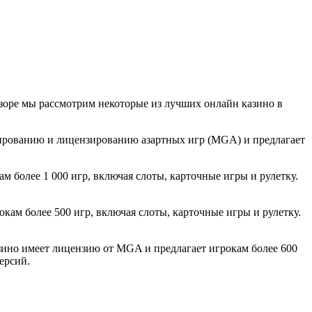
обзоре мы рассмотрим некоторые из лучших онлайн казино в
лированию и лицензированию азартных игр (MGA) и предлагает
 более 1 000 игр, включая слоты, карточные игры и рулетку.
кам более 500 игр, включая слоты, карточные игры и рулетку.
азино имеет лицензию от MGA и предлагает игрокам более 600
ерсий.