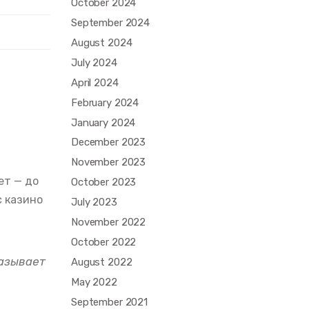
October 2024
September 2024
August 2024
July 2024
April 2024
February 2024
January 2024
December 2023
November 2023
ет — до
October 2023
с казино
July 2023
November 2022
October 2022
казывает
August 2022
May 2022
September 2021