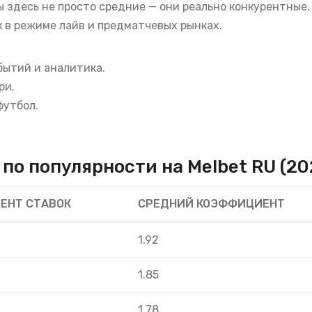
 здесь не просто средние — они реально конкурентные,
 в режиме лайв и предматчевых рынках.
бытий и аналитика.
ри.
футбол.
 по популярности на Melbet RU (20
ЕНТ СТАВОК
СРЕДНИЙ КОЭФФИЦИЕНТ
1.92
1.85
1.78