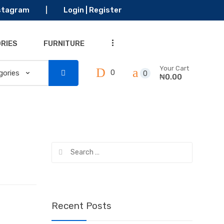
stagram
Login | Register
...
RIES
FURNITURE
Your Cart
0
0
₦0.00
а
Search
for:
Recent Posts