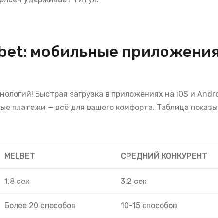
bet: мобильные приложения
нологий! Быстрая загрузка в приложениях на iOS и Andro
е платежи — всё для вашего комфорта. Таблица показыв
MELBET
СРЕДНИЙ КОНКУРЕНТ
1.8 сек
3.2 сек
Более 20 способов
10-15 способов