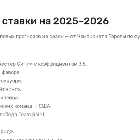
 ставки на 2025–2026
повых прогнозов на сезон — от Чемпионата Европы по ф
естер Сити» с коэффициентом 3.5.
 фаворе.
усувуори.
йтнинг».
ливейра.
нских команд — США.
обеда Team Spirit.
дрид».
рлсен удерживает титул.