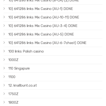
10) 641286 links Mix Casino (8-CA) (2) DONE
10) 641286 links Mix Casino (AU-1) DONE
10) 641286 links Mix Casino (AU-10-11) DONE
10) 641286 links Mix Casino (AU-3-4) DONE
10) 641286 links Mix Casino (AU-5) DONE
10) 641286 links Mix Casino (AU-6-7chast) DONE
100 links Polish casino
1000Z
110 Singapure
1100
12. knallbunt.co.at
1750Z
1800Z