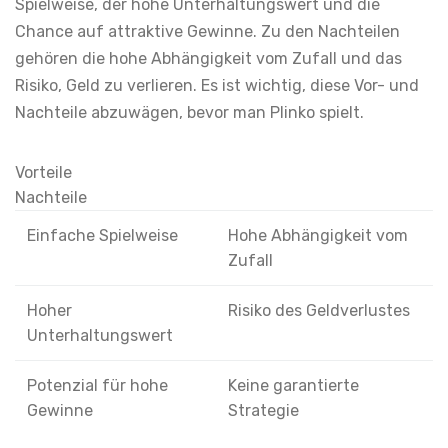
Spielweise, der hohe Unterhaltungswert und die
Chance auf attraktive Gewinne. Zu den Nachteilen
gehören die hohe Abhängigkeit vom Zufall und das
Risiko, Geld zu verlieren. Es ist wichtig, diese Vor- und
Nachteile abzuwägen, bevor man Plinko spielt.
Vorteile
Nachteile
Einfache Spielweise
Hohe Abhängigkeit vom
Zufall
Hoher
Risiko des Geldverlustes
Unterhaltungswert
Potenzial für hohe
Keine garantierte
Gewinne
Strategie