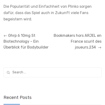
Die Popularität und Einfachheit von Plinko sorgen
dafür, dass das Spiel auch in Zukunft viele Fans
begeistern wird.
Post
←
Ghrp 6 10mg St
Bookmakers hors ARJEL en
navigation
Biotechnology – Ein
France scurit des
Überblick für Bodybuilder
joueurs.234
→
Search
for:
Recent Posts