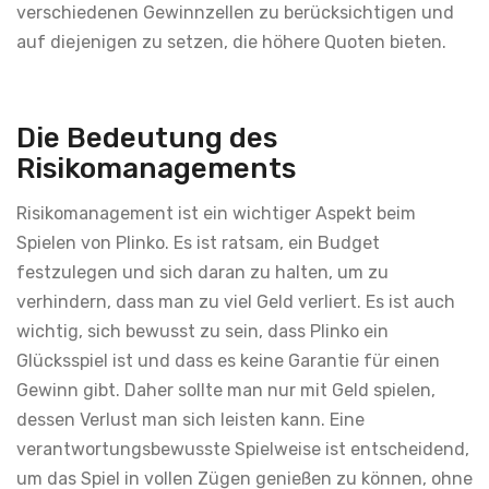
verschiedenen Gewinnzellen zu berücksichtigen und
auf diejenigen zu setzen, die höhere Quoten bieten.
Die Bedeutung des
Risikomanagements
Risikomanagement ist ein wichtiger Aspekt beim
Spielen von Plinko. Es ist ratsam, ein Budget
festzulegen und sich daran zu halten, um zu
verhindern, dass man zu viel Geld verliert. Es ist auch
wichtig, sich bewusst zu sein, dass Plinko ein
Glücksspiel ist und dass es keine Garantie für einen
Gewinn gibt. Daher sollte man nur mit Geld spielen,
dessen Verlust man sich leisten kann. Eine
verantwortungsbewusste Spielweise ist entscheidend,
um das Spiel in vollen Zügen genießen zu können, ohne