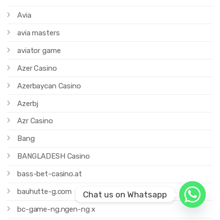
Avia
avia masters
aviator game
Azer Casino
Azerbaycan Casino
Azerbj
Azr Casino
Bang
BANGLADESH Casino
bass-bet-casino.at
bauhutte-g.com
Chat us on Whatsapp
bc-game-ng.ngen-ng x