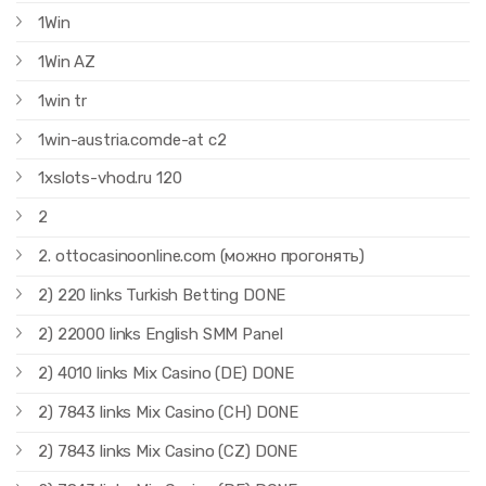
1Win
1Win AZ
1win tr
1win-austria.comde-at c2
1xslots-vhod.ru 120
2
2. ottocasinoonline.com (можно прогонять)
2) 220 links Turkish Betting DONE
2) 22000 links English SMM Panel
2) 4010 links Mix Casino (DE) DONE
2) 7843 links Mix Casino (CH) DONE
2) 7843 links Mix Casino (CZ) DONE