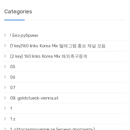
Categories
! Без рубрики
(1 key)160 links Korea Mix 텔레그램 홍보 채널 모음
(2 key) 160 links Korea Mix 해외축구중계
05
06
07
08. goldstueck-vienna.at
1
1 z
1. ottocasinosverige.se (можно прогонять)