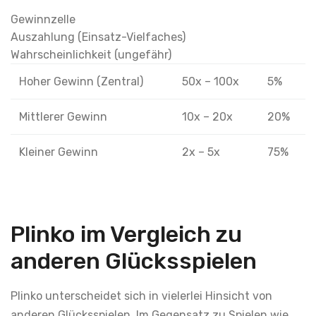
Gewinnzelle
Auszahlung (Einsatz-Vielfaches)
Wahrscheinlichkeit (ungefähr)
Hoher Gewinn (Zentral)
50x – 100x
5%
Mittlerer Gewinn
10x – 20x
20%
Kleiner Gewinn
2x – 5x
75%
Plinko im Vergleich zu
anderen Glücksspielen
Plinko unterscheidet sich in vielerlei Hinsicht von
anderen Glücksspielen. Im Gegensatz zu Spielen wie