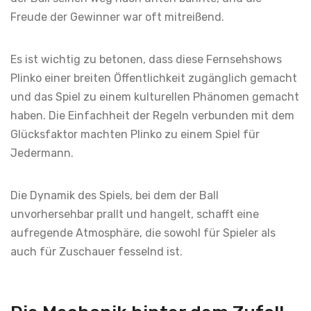
Freude der Gewinner war oft mitreißend.
Es ist wichtig zu betonen, dass diese Fernsehshows
Plinko einer breiten Öffentlichkeit zugänglich gemacht
und das Spiel zu einem kulturellen Phänomen gemacht
haben. Die Einfachheit der Regeln verbunden mit dem
Glücksfaktor machten Plinko zu einem Spiel für
Jedermann.
Die Dynamik des Spiels, bei dem der Ball
unvorhersehbar prallt und hangelt, schafft eine
aufregende Atmosphäre, die sowohl für Spieler als
auch für Zuschauer fesselnd ist.