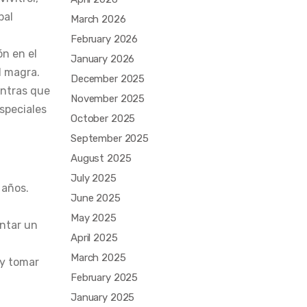
pal
March 2026
February 2026
n en el
January 2026
l magra.
December 2025
entras que
November 2025
speciales
October 2025
September 2025
August 2025
July 2025
 años.
June 2025
May 2025
entar un
April 2025
March 2025
 y tomar
February 2025
January 2025