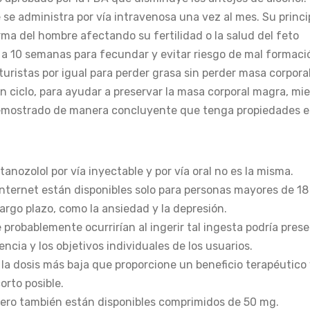
se administra por vía intravenosa una vez al mes. Su princi
rma del hombre afectando su fertilidad o la salud del feto
a 10 semanas para fecundar y evitar riesgo de mal formació
turistas por igual para perder grasa sin perder masa corpora
e un ciclo, para ayudar a preservar la masa corporal magra, mi
 demostrado de manera concluyente que tenga propiedades e
anozolol por vía inyectable y por vía oral no es la misma.
nternet están disponibles solo para personas mayores de 18
argo plazo, como la ansiedad y la depresión.
e probablemente ocurrirían al ingerir tal ingesta podría pres
ncia y los objetivos individuales de los usuarios.
 la dosis más baja que proporcione un beneficio terapéutico
orto posible.
pero también están disponibles comprimidos de 50 mg.