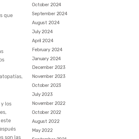
October 2024
September 2024
es que
August 2024
July 2024
April 2024
February 2024
as
January 2024
os
December 2023
atopatías,
November 2023
October 2023
July 2023
November 2022
y los
es,
October 2022
 este
August 2022
después
May 2022
s son las