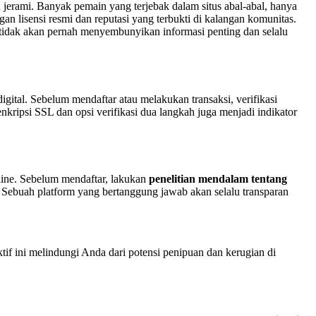
 jerami. Banyak pemain yang terjebak dalam situs abal-abal, hanya
an lisensi resmi dan reputasi yang terbukti di kalangan komunitas.
a tidak akan pernah menyembunyikan informasi penting dan selalu
gital. Sebelum mendaftar atau melakukan transaksi, verifikasi
nkripsi SSL dan opsi verifikasi dua langkah juga menjadi indikator
line. Sebelum mendaftar, lakukan
penelitian mendalam tentang
as. Sebuah platform yang bertanggung jawab akan selalu transparan
if ini melindungi Anda dari potensi penipuan dan kerugian di