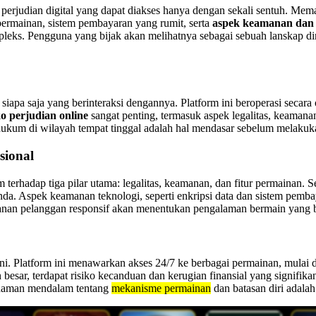
rm perjudian digital yang dapat diakses hanya dengan sekali sentuh. Mem
permainan, sistem pembayaran yang rumit, serta
aspek keamanan dan 
ompleks. Pengguna yang bijak akan melihatnya sebagai sebuah lanskap
iapa saja yang berinteraksi dengannya. Platform ini beroperasi secara
ko perjudian online
sangat penting, termasuk aspek legalitas, keaman
hukum di wilayah tempat tinggal adalah hal mendasar sebelum melakuka
sional
rhadap tiga pilar utama: legalitas, keamanan, dan fitur permainan. Sebe
nda. Aspek keamanan teknologi, seperti enkripsi data dan sistem pemba
nan pelanggan responsif akan menentukan pengalaman bermain yang 
ini. Platform ini menawarkan akses 24/7 ke berbagai permainan, mulai d
sar, terdapat risiko kecanduan dan kerugian finansial yang signifika
mahaman mendalam tentang
mekanisme permainan
dan batasan diri adalah