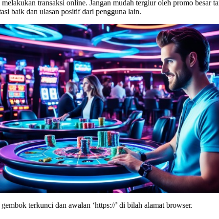
m melakukan transaksi online. Jangan mudah tergiur oleh promo besar t
asi baik dan ulasan positif dari pengguna lain.
embok terkunci dan awalan ‘https://’ di bilah alamat browser.