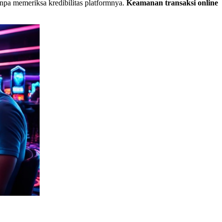
anpa memeriksa kredibilitas platformnya.
Keamanan transaksi online