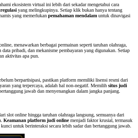
ahami ekosistem virtual ini lebih dari sekadar mengetahui cara
regulasi
yang melingkupinya. Setiap klik bukan hanya tentang
 dinamis yang memerlukan
pemahaman mendalam
untuk dinavigasi
 online, menawarkan berbagai permainan seperti taruhan olahraga,
an data pribadi, dan mekanisme pembayaran yang digunakan. Setiap
n aktivitas apa pun.
lum berpartisipasi, pastikan platform memiliki lisensi resmi dari
yaran yang terpercaya, adalah hal non-negatif. Memilih
situs judi
bertanggung jawab dan menyenangkan dalam jangka panjang.
ari slot online hingga taruhan olahraga langsung, semuanya dari
n.
Keamanan platform judi online
menjadi faktor krusial, termasuk
 kunci untuk berinteraksi secara lebih sadar dan bertanggung jawab.