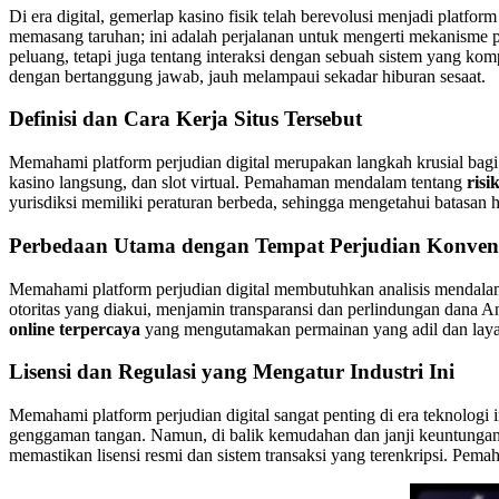
Di era digital, gemerlap kasino fisik telah berevolusi menjadi platfo
memasang taruhan; ini adalah perjalanan untuk mengerti mekanisme 
peluang, tetapi juga tentang interaksi dengan sebuah sistem yang k
dengan bertanggung jawab, jauh melampaui sekadar hiburan sesaat.
Definisi dan Cara Kerja Situs Tersebut
Memahami platform perjudian digital merupakan langkah krusial bagi s
kasino langsung, dan slot virtual. Pemahaman mendalam tentang
risi
yurisdiksi memiliki peraturan berbeda, sehingga mengetahui batasan 
Perbedaan Utama dengan Tempat Perjudian Konven
Memahami platform perjudian digital membutuhkan analisis mendalam te
otoritas yang diakui, menjamin transparansi dan perlindungan dana A
online terpercaya
yang mengutamakan permainan yang adil dan laya
Lisensi dan Regulasi yang Mengatur Industri Ini
Memahami platform perjudian digital sangat penting di era teknologi 
genggaman tangan. Namun, di balik kemudahan dan janji keuntungan be
memastikan lisensi resmi dan sistem transaksi yang terenkripsi. Pe