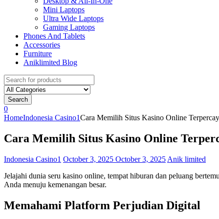
Desktop & All-In-One
Mini Laptops
Ultra Wide Laptops
Gaming Laptops
Phones And Tablets
Accessories
Furniture
Aniklimited Blog
Search
for:
Search
0
Home
Indonesia Casino1
Cara Memilih Situs Kasino Online Terpercay
Cara Memilih Situs Kasino Online Terperc
Indonesia Casino1
October 3, 2025
October 3, 2025
Anik limited
Jelajahi dunia seru kasino online, tempat hiburan dan peluang bertem
Anda menuju kemenangan besar.
Memahami Platform Perjudian Digital