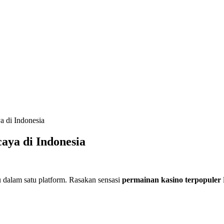
a di Indonesia
aya di Indonesia
u dalam satu platform. Rasakan sensasi
permainan kasino terpopuler