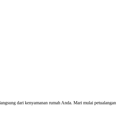
langsung dari kenyamanan rumah Anda. Mari mulai petualangan