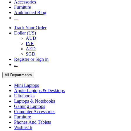
Accessories
Furniture
Aniklimited Blog
...
Track Your Order
Dollar (US)
AUD
INR
AED
SGD
Register or Sign in
...
All Departments
Mini Laptops
Apple Laptops & Desktops
Ultrabooks
Laptops & Notebooks
Gaming Laptops
Computer Accessories
Furniture
Phones And Tablets
Wishlist h