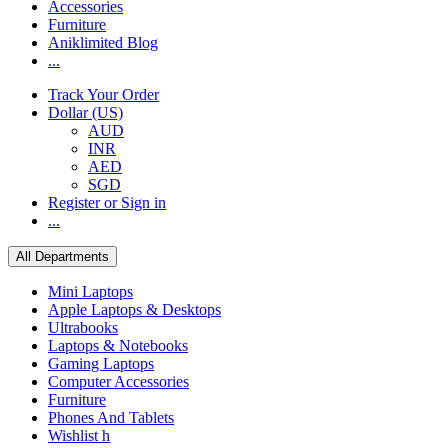
Accessories
Furniture
Aniklimited Blog
...
Track Your Order
Dollar (US)
AUD
INR
AED
SGD
Register or Sign in
...
All Departments
Mini Laptops
Apple Laptops & Desktops
Ultrabooks
Laptops & Notebooks
Gaming Laptops
Computer Accessories
Furniture
Phones And Tablets
Wishlist h