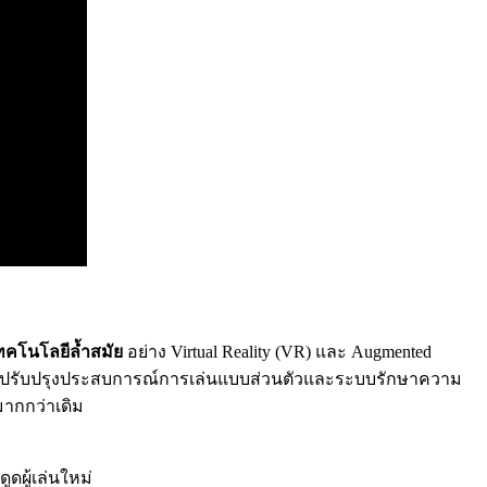
ทคโนโลยีล้ำสมัย
อย่าง Virtual Reality (VR) และ Augmented
จะช่วยปรับปรุงประสบการณ์การเล่นแบบส่วนตัวและระบบรักษาความ
มากกว่าเดิม
ดผู้เล่นใหม่